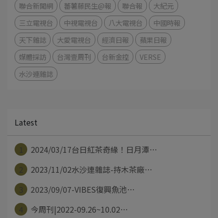
聯合新聞網
蕃薯藤民生@報
聯合報
大紀元
三立電視台
中視電視台
八大電視台
中國時報
天下雜誌
大愛電視台
經濟日報
蘋果日報
媒體採訪
台灣壹周刊
台新金控
VERSE
水沙連雜誌
Latest
1
2024/03/17台日紅茶奇緣！日月潭⋯
2
2023/11/02水沙連雜誌-持木茶廠⋯
3
2023/09/07-VIBES復興魚池⋯
4
今周刊|2022-09.26~10.02⋯