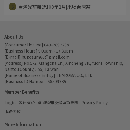
5
台灣光華雜誌108年2月|來喝台灣茶
About Us
[Consumer Hotline] 049-2897238
[Business Hours] 9:00am - 17:30pm
[E-mail] hugosum66@gmail.com
[Address] No.5-2, Xiangcha Ln., Xincheng Vil., Yuchi Township, 
Nantou County, 555, Taiwan
[Name of Business Entity] TEAROMA CO., LTD.
[Business ID Number] 56809785
Member Benefits
Login
會員權益
購物須知及退換貨說明
Privacy Policy
服務條款
More Information