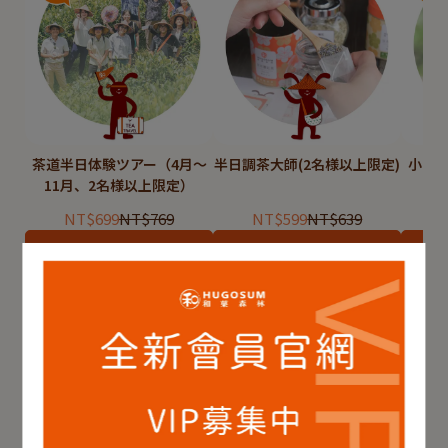
茶道半日体験ツアー（4月～
半日調茶大師(2名様以上限定)
小さ
11月、2名様以上限定）
NT$699
NT$769
NT$599
NT$639
カートに入れる
カートに入れる
もっと見る