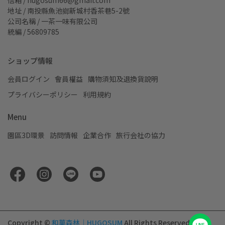
信箱 / hugosum66@gmail.com
地址 / 南投縣魚池鄉新城村香茶巷5-2號
公司名稱 / 一茶一味有限公司
統編 / 56809785
ショップ情報
会員ログイン
會員權益
購物須知及退換貨說明
プライバシーポリシー
利用規約
Menu
園區3D環景
訪問情報
企業合作
旅行会社の協力
Copyright ©
和菓森林｜HUGOSUM
All Rights Reserved.
LINE