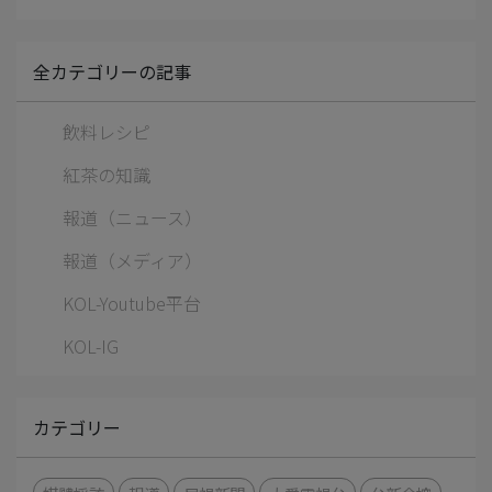
全カテゴリーの記事
飲料レシピ
紅茶の知識
報道（ニュース）
報道（メディア）
KOL-Youtube平台
KOL-IG
カテゴリー