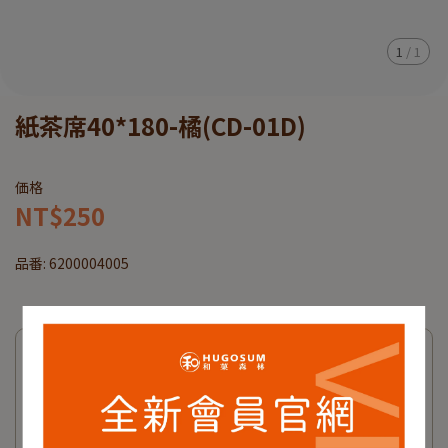
1
/
1
紙茶席40*180-橘(CD-01D)
価格
NT$250
品番:
6200004005
適用中のキャンペーン
來點茶食
提袋加購