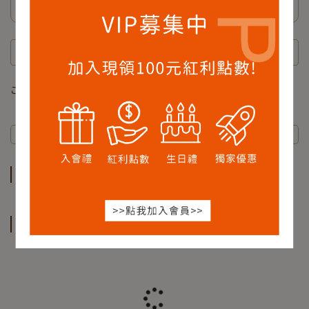
茶具加購
この商品のポイント利用上限：
0
ポイント （
NT$0
相当）
アイテム説明
スペック
アイテム説明
スペック