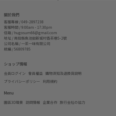
關於我們
客服專線 / 049-2897238
客服時間 / 9:00am - 17:30pm
信箱 / hugosum66@gmail.com
地址 / 南投縣魚池鄉新城村香茶巷5-2號
公司名稱 / 一茶一味有限公司
統編 / 56809785
ショップ情報
会員ログイン
會員權益
購物須知及退換貨說明
プライバシーポリシー
利用規約
Menu
園區3D環景
訪問情報
企業合作
旅行会社の協力