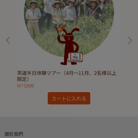
茶道半日体験ツアー（4月～11月、2名様以上
マス
限定）
人以
NT$699
NT
カートに入れる
關於我們