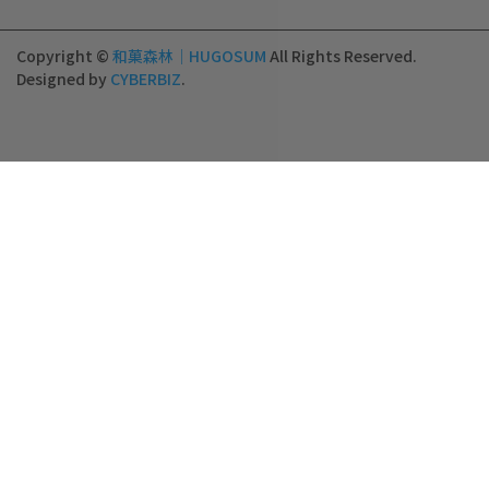
Copyright ©
和菓森林｜HUGOSUM
All Rights Reserved.
Designed by
CYBERBIZ
.