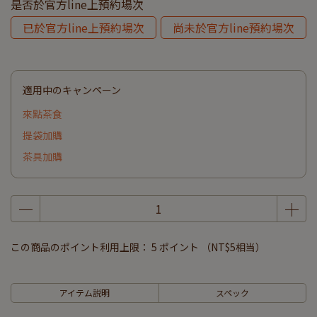
是否於官方line上預約場次
已於官方line上預約場次
尚未於官方line預約場次
適用中のキャンペーン
來點茶食
提袋加購
茶具加購
この商品のポイント利用上限：
5
ポイント （
NT$5
相当）
アイテム説明
スペック