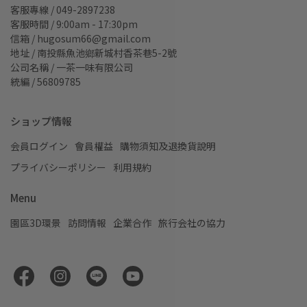
客服專線 / 049-2897238
客服時間 / 9:00am - 17:30pm
信箱 / hugosum66@gmail.com
地址 / 南投縣魚池鄉新城村香茶巷5-2號
公司名稱 / 一茶一味有限公司
統編 / 56809785
ショップ情報
会員ログイン
會員權益
購物須知及退換貨說明
プライバシーポリシー
利用規約
Menu
園區3D環景
訪問情報
企業合作
旅行会社の協力