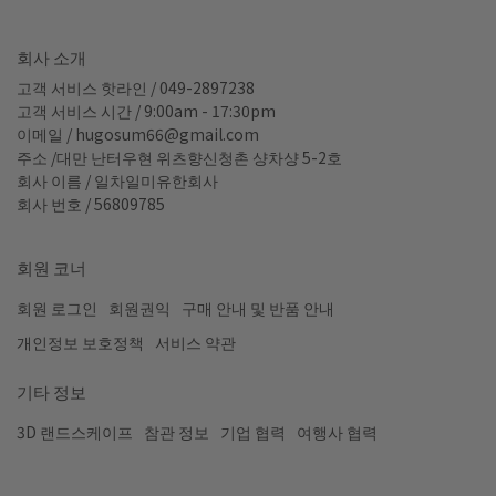
회사 소개
고객 서비스 핫라인 / 049-2897238
고객 서비스 시간 / 9:00am - 17:30pm
이메일 / hugosum66@gmail.com
주소 /대만 난터우현 위츠향신청촌 샹차샹 5-2호
회사 이름 / 일차일미유한회사
회사 번호 / 56809785
회원 코너
회원 로그인
회원권익
구매 안내 및 반품 안내
개인정보 보호정책
서비스 약관
기타 정보
3D 랜드스케이프
참관 정보
기업 협력
여행사 협력