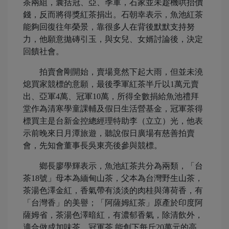
茶兩組，囊括冠、亞、季軍，石家並未趁機哄抬價
錢，反而將得獎紅茶捐出。石朝幸表示，魚池紅茶
能夠回復往年榮景，靠很多人在背後默默支持努
力，他願意拋磚引玉，與女兒、女婿討論後，決定
回饋社會。
拍賣會剛開始，賣場竟然下起大雨，但並未澆
熄買家競標的意願，最後季軍紅茶半斤以1萬元賣
出、亞軍4萬、冠軍10萬，所得全數捐給魚池禮拜
堂作為清寒學童課輔及假日生活營基金，冠軍茶得
標買主是台新金控總經理特助李（立立）光，他表
示前晚來日月潭旅遊，聽說假日廣場有慈善拍賣
會，先知會董事長吳東亮後參與競標。
鄉長廖學輝表示，魚池紅茶共分為兩類，「台
茶18號」母本為緬甸山茶，父本為台灣野生山茶，
茶湯色澤金紅，香氣帶有淡淡的肉桂與薄荷香，有
「台灣香」的美譽；「阿薩姆紅茶」原產於印度阿
薩姆省，茶湯色澤暗紅，有濃郁香氣，除清飲外，
適合做成加味茶，冠軍茶 能創下每斤20萬元的高