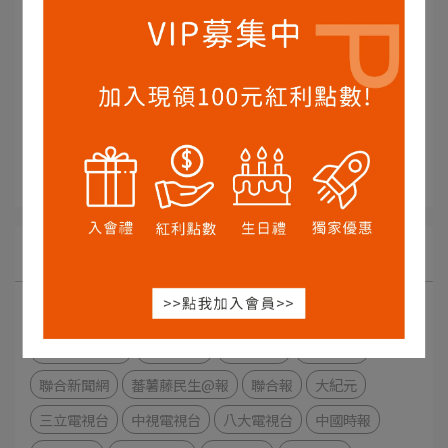
知識專欄
媒體報導
媒體報導-影音
KOL-Youtube平台
KOL-IG
文章分類
今周刊
報導
雜誌
台灣光華雜誌
田園生活+
台灣觀光月刊
料理.台灣
自由時報
聯合晚報
聯合新聞網
蕃薯藤民生@報
聯合報
大紀元
三立電視台
中視電視台
八大電視台
中國時報