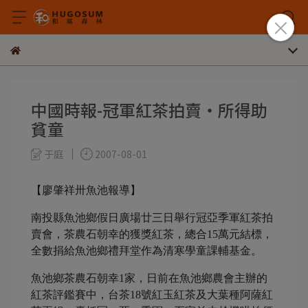
中國時報-冠軍紅茶拍賣‧所得助
貧童
于庭
2007-08-01
【廖肇祥卅魚池報導】
南投縣魚池鄉假日廣場廿三日舉行冠亞季軍紅茶拍
賣會，茶農石朝幸的獲獎紅茶，總合15萬元結標，
全數捐給魚池鄉禮拜堂作為清寒學童課輔基金。
魚池鄉茶農石朝幸1家，日前在魚池鄉農會主辦的
紅茶評鑑賽中，台茶18號紅玉紅茶及大葉種阿薩紅