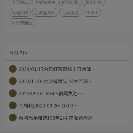
天下雜誌
大愛電視台
經濟日報
蘋果日報
媒體採訪
台灣壹周刊
台新金控
VERSE
水沙連雜誌
최신 기사
1
2024/03/17台日紅茶奇緣！日月潭⋯
2
2023/11/02水沙連雜誌-持木茶廠⋯
3
2023/09/07-VIBES復興魚池⋯
4
今周刊|2022-09.26~10.02⋯
5
台灣光華雜誌108年2月|來喝台灣茶