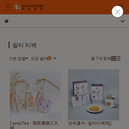
필터 티백
기본 정렬
모든 필터
총 7개 항목
CampTea - 泡茶濾袋三入
영락홍차 -필터티백9입
組