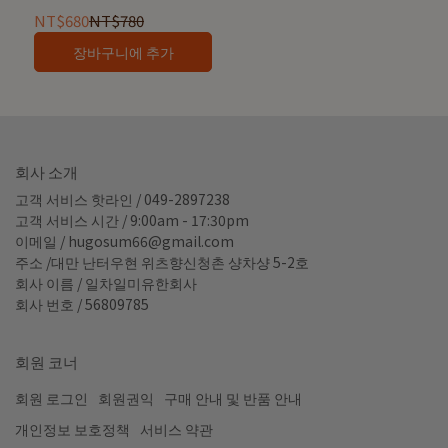
NT$680
NT$780
장바구니에 추가
회사 소개
고객 서비스 핫라인 / 049-2897238
고객 서비스 시간 / 9:00am - 17:30pm
이메일 / hugosum66@gmail.com
주소 /대만 난터우현 위츠향신청촌 샹차샹 5-2호
회사 이름 / 일차일미유한회사
회사 번호 / 56809785
회원 코너
회원 로그인
회원권익
구매 안내 및 반품 안내
개인정보 보호정책
서비스 약관