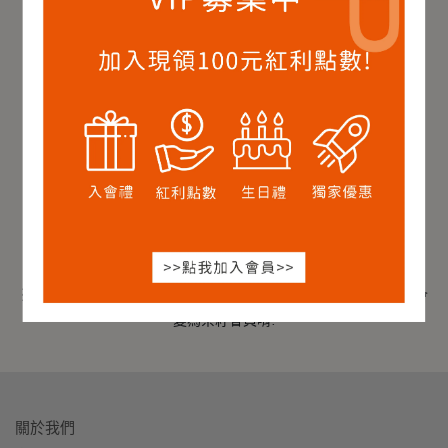
※紅利點數折抵上限為訂單總額10%
**生日禮使用注意事項**
※生日購物金效期為31天
※茶職人DIY抵用券效期為365天
**會員資格注意事項**
※會員效期為365天
※
若未達到原等級的續會條件，且未符合各等級的升級條件，就會
變為茶籽會員唷!
關於我們