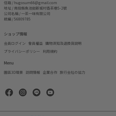
信箱 / hugosum66@gmail.com
地址 / 南投縣魚池鄉新城村香茶巷5-2號
公司名稱 / 一茶一味有限公司
統編 / 56809785
ショップ情報
会員ログイン
會員權益
購物須知及退換貨說明
プライバシーポリシー
利用規約
Menu
園區3D環景
訪問情報
企業合作
旅行会社の協力