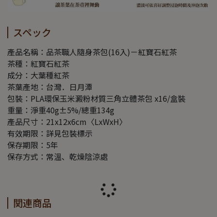
スペック
產品名稱：品茶職人隨身茶包(16入)－紅寶石紅茶
茶種：紅寶石紅茶
成分：大葉種紅茶
茶葉產地：台灣．日月潭
包裝：PLA環保玉米澱粉材質三角立體茶包 x16/盒裝
重量：淨重40g±5%/總重134g
產品尺寸：21x12x6cm〈LxWxH〉
有效期限：詳見包裝標示
保存期限：5年
保存方式：常溫、乾燥陰涼處
関連商品