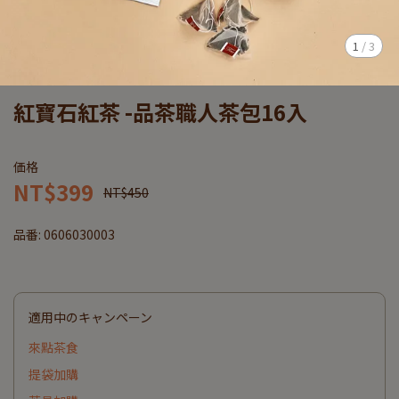
1
/
3
紅寶石紅茶 -品茶職人茶包16入
価格
NT$399
NT$450
品番:
0606030003
適用中のキャンペーン
來點茶食
提袋加購