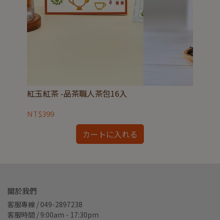
紅玉紅茶 -品茶職人茶包16入
瓔
NT$399
NT
カートに入れる
關於我們
客服專線 / 049-2897238
客服時間 / 9:00am - 17:30pm