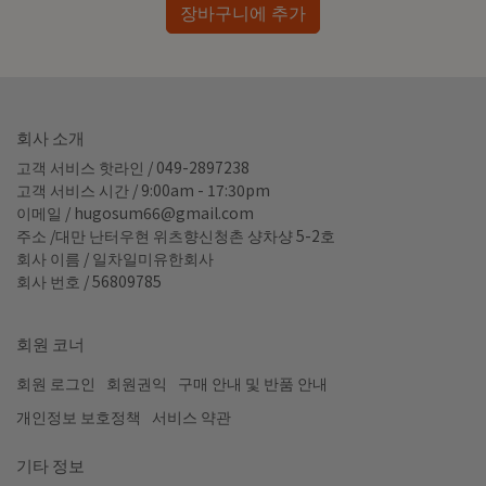
장바구니에 추가
회사 소개
고객 서비스 핫라인 / 049-2897238
고객 서비스 시간 / 9:00am - 17:30pm
이메일 / hugosum66@gmail.com
주소 /대만 난터우현 위츠향신청촌 샹차샹 5-2호
회사 이름 / 일차일미유한회사
회사 번호 / 56809785
회원 코너
회원 로그인
회원권익
구매 안내 및 반품 안내
개인정보 보호정책
서비스 약관
기타 정보