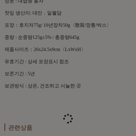
성분 : 대엽종 홍차
찻잎 생산지: 대만．일월담
포장：호지차75g/ 10년장차50g〈散裝/깡통/박스〉
중량 : 순중량125g±5% / 총중량645g
제품사이즈：26x24.5x9cm〈LxWxH〉
유효기간 : 상세 포장표시 참조
보존기간 : 5년
보관방식 : 상온, 건조하고 서늘한 곳
관련상품