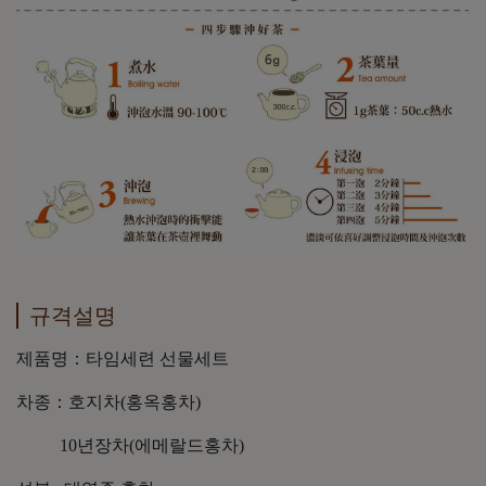
규격설명
제품명：타임세련 선물세트
차종：호지차(홍옥홍차)
10년장차(에메랄드홍차)