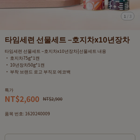
1
/
3
타임세련 선물세트 –호지차x10년장차
타임세련 선물세트 –호지차x10년장차|선물세트 내용
· 호지차75g*1캔
· 10년장차50g*1캔
· 부착 브랜드 로고 부직포 에코백
특가
NT$2,600
NT$2,900
품목 번호:
1620240009