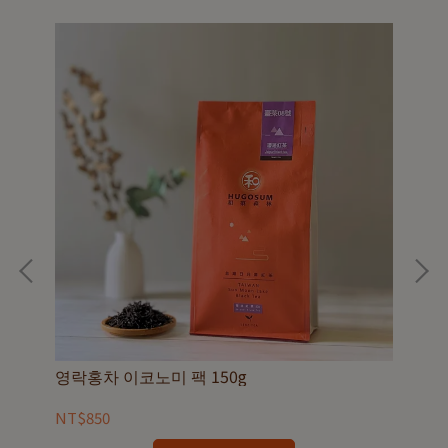
영락홍차 이코노미 팩 150g
영
NT$850
NT