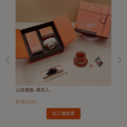
山茶禮盒-尋茶人
台
NT$3,800
NT
加入購物車