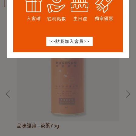
相關商品
品味經典 -茶葉75g
贈