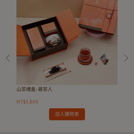
山茶禮盒-尋茶人
台
NT$3,800
NT
加入購物車