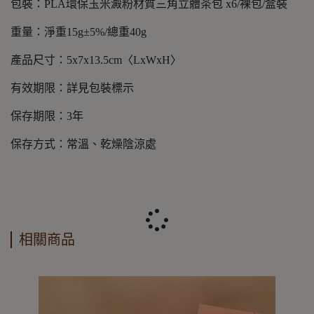
包裝：PLA環保玉米澱粉材質三角立體茶包 x6/裸包/盒裝
重量：淨重15g±5%/總重40g
產品尺寸：5x7x13.5cm〈LxWxH〉
有效期限：詳見包裝標示
保存期限：3年
保存方式：常溫、乾燥陰涼處
相關商品