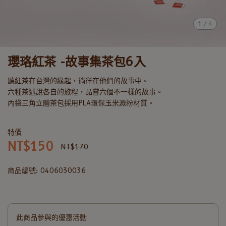
1
/
4
瓔珞紅茶 -故事集茶包6入
聽紅茶在台灣的緣起，徜徉在他們的故事中。
六種茶述說各自的旅程，品嘗六個不一樣的故事。
內袋三角立體茶包採用PLA環保玉米澱粉材質。
特價
NT$150
NT$170
商品編號:
0406030036
此商品參與的優惠活動