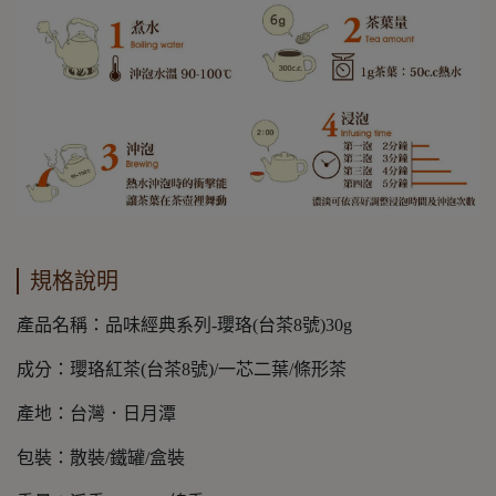
規格說明
產品名稱：品味經典系列-瓔珞(台茶8號)30g
成分：瓔珞紅茶(台茶8號)/一芯二葉/條形茶
產地：台灣．日月潭
包裝：散裝/鐵罐/盒裝